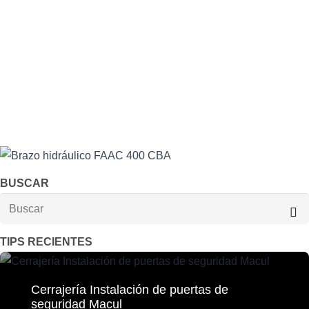
Portones automáticos en La Florida, Portones
automáticos en las Condes, Portones automáticos
en Maipu, Portones automáticos en Peñalolen,
Como dar mayor seguridad a su portón eléctrico
para evitar delitos, Portones automáticos en
Pudahuel,motor automático rápido, Motores para
portón electrico corredera Hiland.
BUSCAR
TIPS RECIENTES
Cerrajería Instalación de puertas de
seguridad Macul