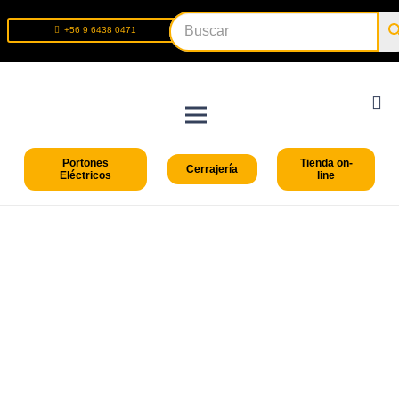
+56 9 6438 0471
+56 2 2699 9426
Portones
Tienda on-
Cerrajería
Eléctricos
line