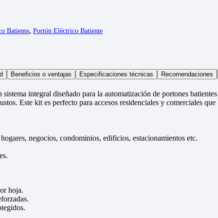
co Batiente
,
Portón Eléctrico Batiente
d
Beneficios o ventajas
Especificaciones técnicas
Recomendaciones
tema integral diseñado para la automatización de portones batientes d
ustos. Este kit es perfecto para accesos residenciales y comerciales qu
hogares, negocios, condominios, edificios, estacionamientos etc.
es.
or hoja.
eforzadas.
otegidos.