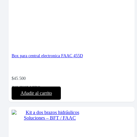
Box para central electronica FAAC 455D
$
45.500
IVA INCLUIDO
Añadir al carrito