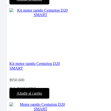
Kit motor rapido Centurion D20
SMART
$
950.600
IVA INCLUIDO
Añadir al carrito