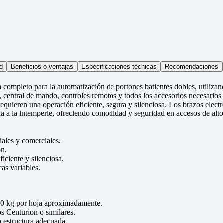
d
Beneficios o ventajas
Especificaciones técnicas
Recomendaciones
completo para la automatización de portones batientes dobles, utilizan
s, central de mando, controles remotos y todos los accesorios necesarios
 requieren una operación eficiente, segura y silenciosa. Los brazos el
cia a la intemperie, ofreciendo comodidad y seguridad en accesos de alto
iales y comerciales.
ón.
iciente y silenciosa.
as variables.
310 kg por hoja aproximadamente.
s Centurion o similares.
n estructura adecuada.