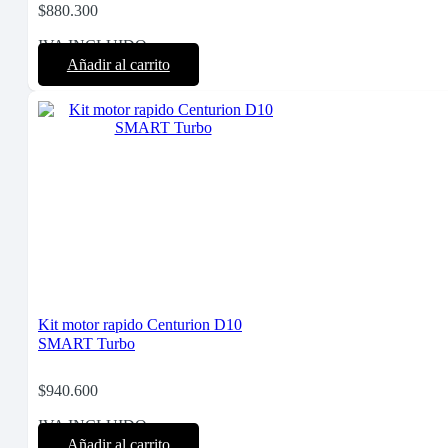
$
880.300
IVA INCLUIDO
Añadir al carrito
Kit motor rapido Centurion D10
SMART Turbo
$
940.600
IVA INCLUIDO
Añadir al carrito