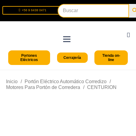
+56 9 6438 0471
+56 2 2699 9426
Portones
Tienda on-
Cerrajería
Eléctricos
line
Inicio
/
Portón Eléctrico Automático Corredizo
/
Motores Para Portón de Corredera
/
CENTURION