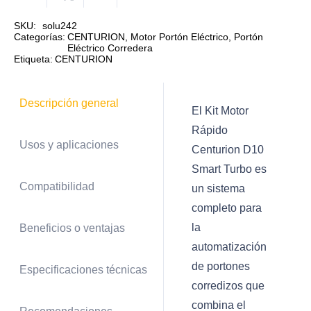
rapido
Centurion
SKU:
solu242
Categorías:
CENTURION
,
Motor Portón Eléctrico
,
Portón
D10
Eléctrico Corredera
Etiqueta:
CENTURION
SMART
Turbo
cantidad
Descripción general
El Kit Motor
Rápido
Usos y aplicaciones
Centurion D10
Smart Turbo es
Compatibilidad
un sistema
completo para
la
Beneficios o ventajas
automatización
de portones
Especificaciones técnicas
corredizos que
combina el