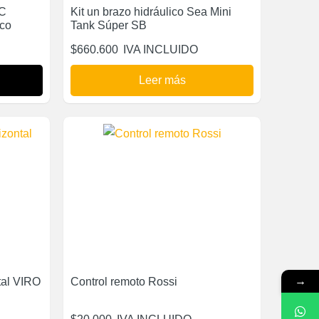
AC
Kit un brazo hidráulico Sea Mini
ico
Tank Súper SB
$
660.600
IVA INCLUIDO
Leer más
→
tal VIRO
Control remoto Rossi