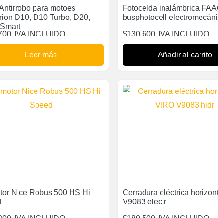
 Antirrobo para motoes
Fotocelda inalámbrica FA
rion D10, D10 Turbo, D20,
busphotocell electromecán
 Smart
700
IVA INCLUIDO
$
130.600
IVA INCLUIDO
Leer más
Añadir al carrito
otor Nice Robus 500 HS Hi
Cerradura eléctrica horizon
d
V9083 electr