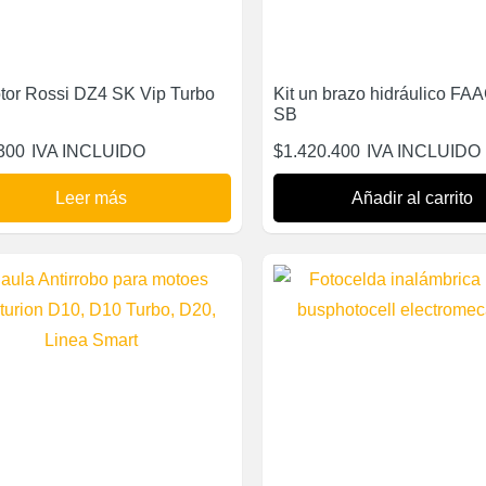
otor Rossi DZ4 SK Vip Turbo
Kit un brazo hidráulico FA
SB
300
IVA INCLUIDO
$
1.420.400
IVA INCLUIDO
Leer más
Añadir al carrito