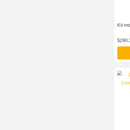
Kit m
$
290.