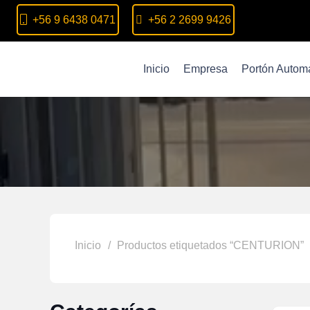
+56 9 6438 0471
+56 2 2699 9426
Inicio
Empresa
Portón Automá
Inicio
/
Productos etiquetados “CENTURION”