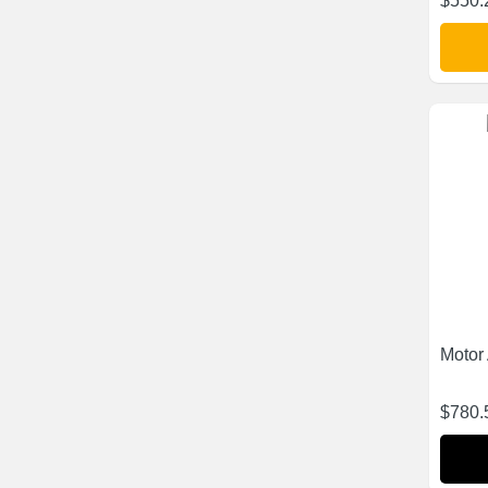
$
550.
Motor 
$
780.