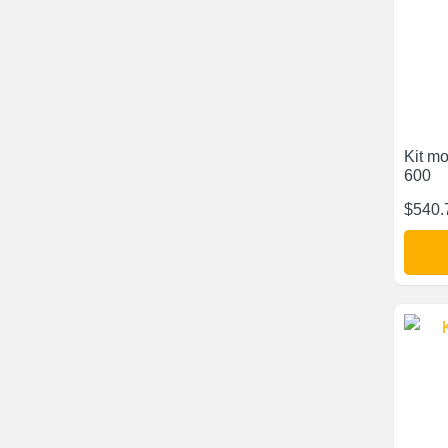
Kit m
600
$
540.