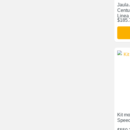
Jaula
Centu
Linea
$
185.
Kit m
Spee