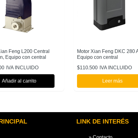
Xian Feng L200 Central
Motor Xian Feng DKC 280 
n, Equipo con central
Equipo con central
00
IVA INCLUIDO
$
110.500
IVA INCLUIDO
Añadir al carrito
Leer más
RINCIPAL
LINK DE INTERÉS
» Contacto