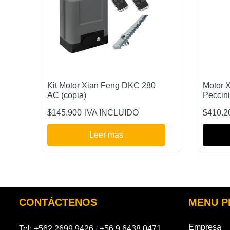
Kit Motor Xian Feng DKC 280
Motor 
AC (copia)
Peccini
$
145.900
IVA INCLUIDO
$
410.2
Leer más
CONTÁCTENOS
MENU P
Empresa
Tel:
+562 2699 9426
/
+56 9 6438 0471