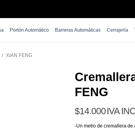
sa
Portón Automático
Barreras Automáticas
Cerrajería
/
XIAN FENG
Cremaller
FENG
$
14.000
IVA IN
-Un metro de cremallera de 