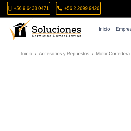
+56 9 6438 0471
+56 2 2699 9426
Inicio
Empre
Inicio
/
Accesorios y Repuestos
/
Motor Corredera