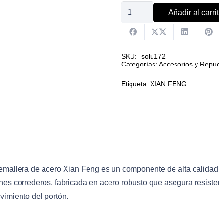
Cremallera
Añadir al carri
de
acero
XIAN
SKU:
solu172
FENG
Categorías:
Accesorios y Repu
cantidad
Etiqueta:
XIAN FENG
emallera de acero Xian Feng es un componente de alta calidad
nes correderos, fabricada en acero robusto que asegura resisten
vimiento del portón.