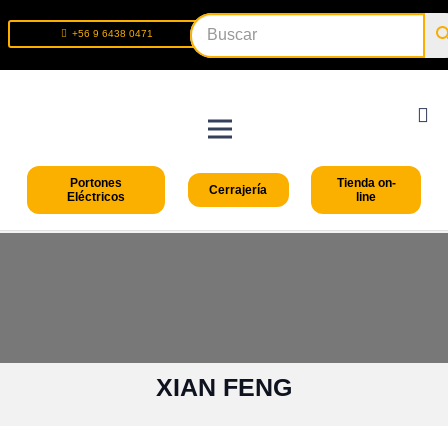
+56 9 6438 0471
+56 2 2699 9426
Portones
Tienda on-
Cerrajería
Eléctricos
line
XIAN FENG