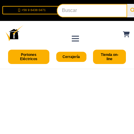
+56 9 6438 0471
+56 2 2699 9426
Portones
Tienda on-
Cerrajería
Eléctricos
line