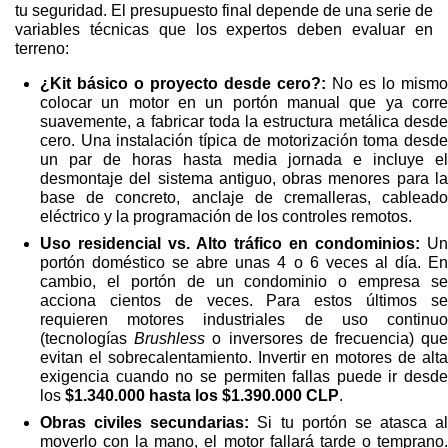
tu seguridad. El presupuesto final depende de una serie de
variables técnicas que los expertos deben evaluar en
terreno:
¿Kit básico o proyecto desde cero?:
No es lo mismo
colocar un motor en un portón manual que ya corre
suavemente, a fabricar toda la estructura metálica desde
cero. Una instalación típica de motorización toma desde
un par de horas hasta media jornada e incluye el
desmontaje del sistema antiguo, obras menores para la
base de concreto, anclaje de cremalleras, cableado
eléctrico y la programación de los controles remotos.
Uso residencial vs. Alto tráfico en condominios:
Un
portón doméstico se abre unas 4 o 6 veces al día. En
cambio, el portón de un condominio o empresa se
acciona cientos de veces. Para estos últimos se
requieren motores industriales de uso continuo
(tecnologías
Brushless
o inversores de frecuencia) qu
evitan el sobrecalentamiento. Invertir en motores de alta
exigencia cuando no se permiten fallas puede ir desde
los
$1.340.000 hasta los $1.390.000 CLP
.
Obras civiles secundarias:
Si tu portón se atasca al
moverlo con la mano, el motor fallará tarde o temprano.