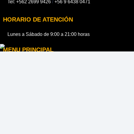
Tel:
+562 2699 9426
/
+56 9 6438 0471
HORARIO DE ATENCIÓN
Lunes a Sábado de 9:00 a 21:00 horas
MENU PRINCIPAL
Empresa
Portón Automático
Barreras Automáticas
Cerrajería
Tips
Tienda
LINK DE INTERÉS