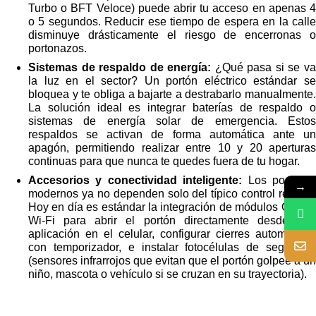
Turbo o BFT Veloce) puede abrir tu acceso en apenas 4
o 5 segundos. Reducir ese tiempo de espera en la calle
disminuye drásticamente el riesgo de encerronas o
portonazos.
Sistemas de respaldo de energía:
¿Qué pasa si se v
la luz en el sector? Un portón eléctrico estándar se
bloquea y te obliga a bajarte a destrabarlo manualmente.
La solución ideal es integrar baterías de respaldo o
sistemas de energía solar de emergencia. Estos
respaldos se activan de forma automática ante un
apagón, permitiendo realizar entre 10 y 20 aperturas
continuas para que nunca te quedes fuera de tu hogar.
Accesorios y conectividad inteligente:
Los portone
→
modernos ya no dependen solo del típico control remoto.
Hoy en día es estándar la integración de módulos GSM o
Wi-Fi para abrir el portón directamente desde una
aplicación en el celular, configurar cierres automáticos
con temporizador, e instalar fotocélulas de seguridad
(sensores infrarrojos que evitan que el portón golpee a un
niño, mascota o vehículo si se cruzan en su trayectoria).