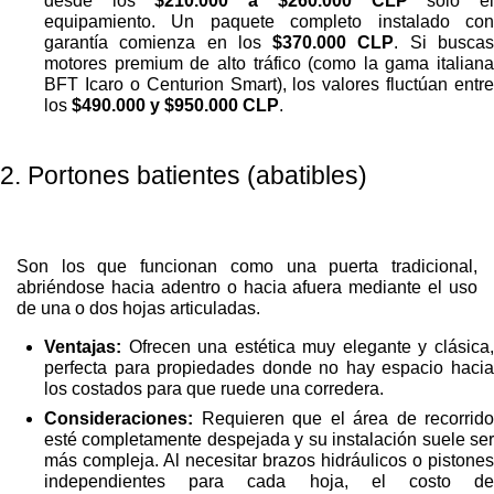
desde los
$210.000 a $260.000 CLP
solo e
equipamiento. Un paquete completo instalado con
garantía comienza en los
$370.000 CLP
. Si busca
motores premium de alto tráfico (como la gama italiana
BFT Icaro o Centurion Smart), los valores fluctúan entre
los
$490.000 y $950.000 CLP
.
2. Portones batientes (abatibles)
Son los que funcionan como una puerta tradicional,
abriéndose hacia adentro o hacia afuera mediante el uso
de una o dos hojas articuladas.
Ventajas:
Ofrecen una estética muy elegante y clásica,
perfecta para propiedades donde no hay espacio hacia
los costados para que ruede una corredera.
Consideraciones:
Requieren que el área de recorrido
esté completamente despejada y su instalación suele ser
más compleja. Al necesitar brazos hidráulicos o pistones
independientes para cada hoja, el costo de