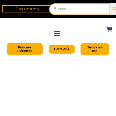
+56 9 6438 0471
+56 2 2699 9426
Portones
Tienda on-
Cerrajería
Eléctricos
line