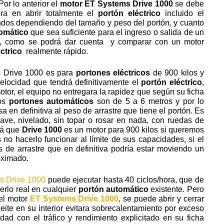
Por lo anterior el
motor ET Systems Drive 1000
se debe
ra en abrir totalmente el
portón eléctrico
incluido el
undos dependiendo del tamaño y peso del portón, y cuanto
omático
que sea suficiente para el ingreso o salida de un
, como se podrá dar cuenta y comparar con un motor
ctrico
realmente rápido.
s Drive 1000 es para
portones eléctricos
de 900 kilos y
elocidad que tendrá definitivamente el
portón eléctrico
,
tor, el equipo no entregara la rapidez que según su ficha
los
portones automáticos
son de 5 a 6 metros y por lo
a en definitiva al peso de arrastre que tiene el portón. Es
ave, nivelado, sin topar o rosar en nada, con ruedas de
lá que
Drive 1000
es un motor para 900 kilos si queremos
s no hacerlo funcionar al límite de sus capacidades, si el
s de arrastre que en definitiva podría estar moviendo un
oximado.
s Drive 1000
puede ejecutar hasta 40 ciclos/hora, que de
erlo real en cualquier
portón automático
existente. Pero
el motor
ET Systems Drive 1000
, se puede abrir y cerrar
ite en su interior evitara sobrecalentamiento por exceso
dad con el tráfico y rendimiento explicitado en su ficha