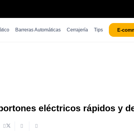
tico
Barreras Automáticas
Cerrajería
Tips
E-com
portones eléctricos rápidos y de 