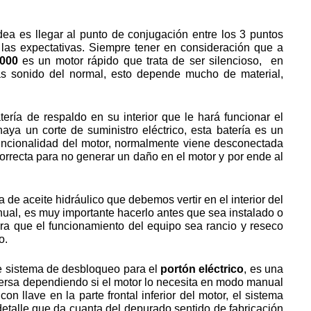
ea es llegar al punto de conjugación entre los 3 puntos
las expectativas. Siempre tener en consideración que a
1000
es un motor rápido que trata de ser silencioso, en
s sonido del normal, esto depende mucho de material,
ería de respaldo en su interior que le hará funcionar el
ya un corte de suministro eléctrico, esta batería es un
uncionalidad del motor, normalmente viene desconectada
orrecta para no generar un daño en el motor y por ende al
de aceite hidráulico que debemos vertir en el interior del
ual, es muy importante hacerlo antes que sea instalado o
tara que el funcionamiento del equipo sea rancio y reseco
o.
e sistema de desbloqueo para el
portón eléctrico
, es una
ersa dependiendo si el motor lo necesita en modo manual
n llave en la parte frontal inferior del motor, el sistema
etalle que da cuanta del depurado sentido de fabricación