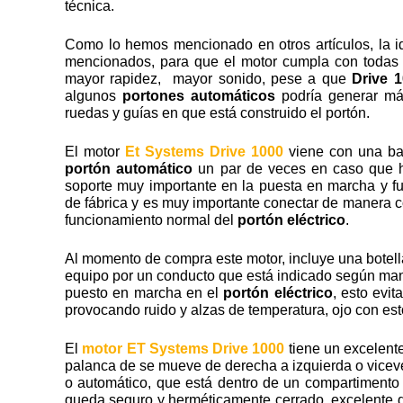
técnica.
Como lo hemos mencionado en otros artículos, la id
mencionados, para que el motor cumpla con todas 
mayor rapidez, mayor sonido, pese a que
Drive 
algunos
portones automáticos
podría generar má
ruedas y guías en que está construido el portón.
El motor
Et Systems Drive 1000
viene con una bat
portón automático
un par de veces en caso que ha
soporte muy importante en la puesta en marcha y f
de fábrica y es muy importante conectar de manera c
funcionamiento normal del
portón eléctrico
.
Al momento de compra este motor, incluye una botella 
equipo por un conducto que está indicado según man
puesto en marcha en el
portón eléctrico
, esto evi
provocando ruido y alzas de temperatura, ojo con est
El
motor ET Systems Drive 1000
tiene un excelent
palanca de se mueve de derecha a izquierda o vicev
o automático, que está dentro de un compartimento co
queda seguro y herméticamente cerrado, excelente d