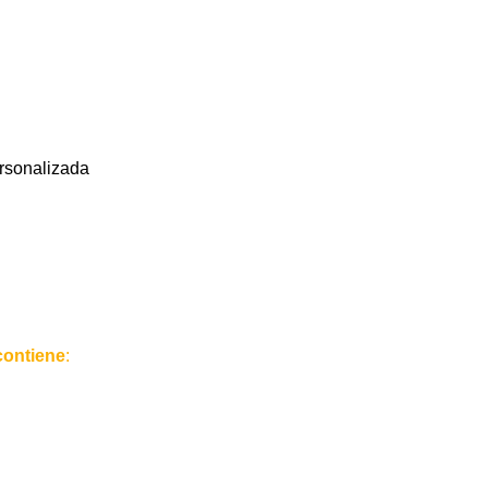
rsonalizada
contiene
: