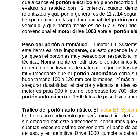
que alcance el
portón eléctrico
en pleno recorrido. 
evaluar su rapidez con 2 criterios, cuanto demo
relentizado y que por lo general es de 11 a 14 seg
tiempo demora en la apertura parcial del
portón aut
vehículo y que normalmente es de 6 a 8 segundo
convencional el
motor drive 1000
abre el
portón elé
Peso del portón automático
: El motor ET System
este ítems es muy importante, de esto depende la v
ya que si el portón es muy pesado con respecto al mo
técnica. Normalmente en edificios o condominios 
general no son livianos de material, lo que se traspas
muy importante que el
portón automático
corra su
buen tamaño 100 a 120 mm por lo menos. Y más al
asegurar durabilidad, eficiencia y eficacia el idea e
motor es para 900 kilos, no sobrepase los 700 kilo
portón automático
de 1500 kilos de peso físico apr
Trafico del portón automático
: El
motor ET System
hecho es un rendimiento que sería muy difícil de hac
sin embargo con este antecedente, concluimos que 
cuantas veces se estime conveniente, el baño de ace
de uso, y en definitiva Drive 1000 cumple a cabali