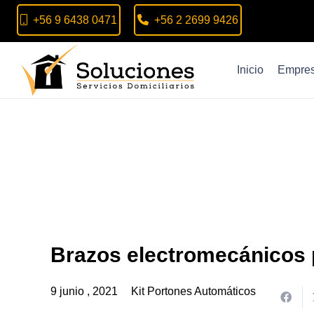
+56 9 6438 0471
+56 2 2699 9426
Inicio
Empre
Brazos electromecánicos 
9 junio , 2021
Kit Portones Automáticos