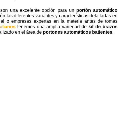
son una excelente opción para un
portón automático
 las diferentes variantes y características detalladas en
onal o empresas expertas en la materia antes de tomas
iliarios
tenemos una amplia variedad de
kit de brazos
ializado en el área de
portones automáticos batientes
.
ctricos, motor porton electrico, motores para portones electricos, motor para porton,
Portones
tomatico, portones automaticos, motor de porton electrico,
ones automáticos en Buin, Portones
ortones automáticos en Conchalí,
Bosque, Portones automáticos en