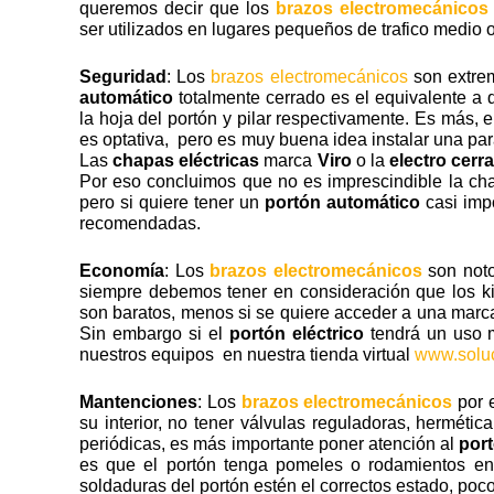
queremos decir que los
brazos electromecánicos
ser utilizados en lugares pequeños de trafico medio o
Seguridad
: Los
brazos electromecánicos
son extrem
automático
totalmente cerrado es el equivalente a 
la hoja del portón y pilar respectivamente. Es más, 
es optativa, pero es muy buena idea instalar una pa
Las
chapas eléctricas
marca
Viro
o la
electro cerr
Por eso concluimos que no es imprescindible la c
pero si quiere tener un
portón automático
casi impo
recomendadas.
Economía
: Los
brazos electromecánicos
son noto
siempre debemos tener en consideración que los kit
son baratos, menos si se quiere acceder a una marc
Sin embargo si el
portón eléctrico
tendrá un uso m
nuestros equipos en nuestra tienda virtual
www.soluc
Mantenciones
: Los
brazos electromecánicos
por e
su interior, no tener válvulas reguladoras, hermét
periódicas, es más importante poner atención al
por
es que el portón tenga pomeles o rodamientos en
soldaduras del portón estén el correctos estado, poco