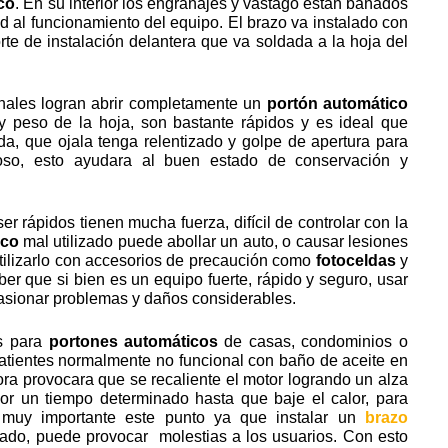
co
. En su interior los engranajes y vástago están bañados
 al funcionamiento del equipo. El brazo va instalado con
rte de instalación delantera que va soldada a la hoja del
nales logran abrir completamente un
portón automático
 peso de la hoja, son bastante rápidos y es ideal que
, que ojala tenga relentizado y golpe de apertura para
ioso, esto ayudara al buen estado de conservación y
 rápidos tienen mucha fuerza, difícil de controlar con la
ico
mal utilizado puede abollar un auto, o causar lesiones
tilizarlo con accesorios de precaución como
fotoceldas
y
er que si bien es un equipo fuerte, rápido y seguro, usar
asionar problemas y daños considerables.
s para
portones automáticos
de casas, condominios o
batientes normalmente no funcional con baño de aceite en
hora provocara que se recaliente el motor logrando un alza
or un tiempo determinado hasta que baje el calor, para
 muy importante este punto ya que instalar un
brazo
do, puede provocar molestias a los usuarios. Con esto