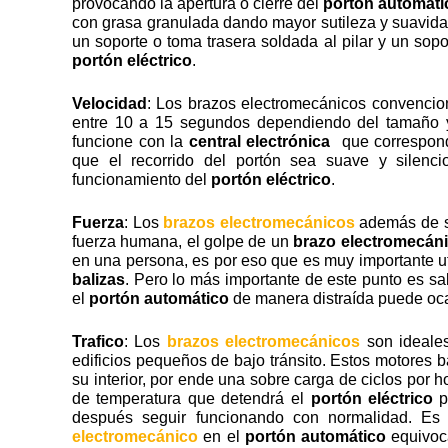
provocando la apertura o cierre del
portón automáti
con grasa granulada dando mayor sutileza y suavidad
un soporte o toma trasera soldada al pilar y un sopo
portón eléctrico
.
Velocidad
: Los brazos electromecánicos convencio
entre 10 a 15 segundos dependiendo del tamaño y
funcione con la
central electrónica
que corresponda
que el recorrido del portón sea suave y silenc
funcionamiento del
portón eléctrico
.
Fuerza
: Los
brazos electromecánicos
además de ser
fuerza humana, el golpe de un
brazo electromecán
en una persona, es por eso que es muy importante u
balizas
. Pero lo más importante de este punto es sab
el
portón automático
de manera distraída puede oc
Trafico
: Los
brazos electromecánicos
son ideale
edificios pequeños de bajo tránsito. Estos motores 
su interior, por ende una sobre carga de ciclos por 
de temperatura que detendrá el
portón eléctrico
p
después seguir funcionando con normalidad. Es
electromecánico
en el
portón automático
equivoca