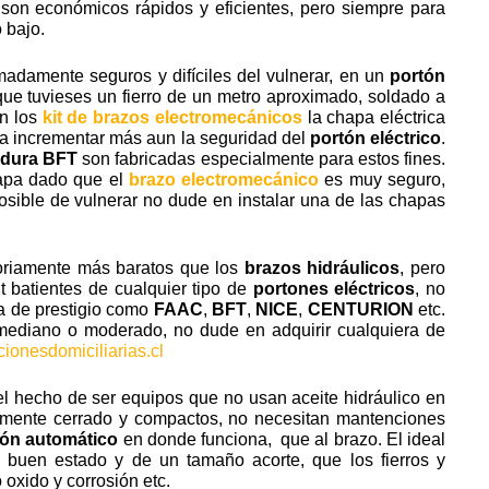
son económicos rápidos y eficientes, pero siempre para
 bajo.
adamente seguros y difíciles del vulnerar, en un
portón
que tuvieses un fierro de un metro aproximado, soldado a
en los
kit de brazos electromecánicos
la chapa eléctrica
ra incrementar más aun la seguridad del
portón eléctrico
.
adura BFT
son fabricadas especialmente para estos fines.
hapa dado que el
brazo electromecánico
es muy seguro,
sible de vulnerar no dude en instalar una de las chapas
riamente más baratos que los
brazos hidráulicos
, pero
 batientes de cualquier tipo de
portones eléctricos
, no
a de prestigio como
FAAC
,
BFT
,
NICE
,
CENTURION
etc.
ediano o moderado, no dude en adquirir cualquiera de
ionesdomiciliarias.cl
l hecho de ser equipos que no usan aceite hidráulico en
icamente cerrado y compactos, no necesitan mantenciones
tón automático
en donde funciona, que al brazo. El ideal
 buen estado y de un tamaño acorte, que los fierros y
 oxido y corrosión etc.