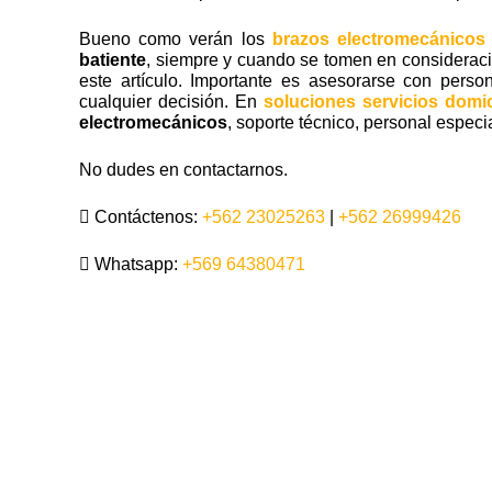
Bueno como verán los
brazos electromecánicos
batiente
, siempre y cuando se tomen en consideración
este artículo. Importante es asesorarse con pers
cualquier decisión. En
soluciones servicios domic
electromecánicos
, soporte técnico, personal espec
No dudes en contactarnos.
Contáctenos:
+562 23025263
|
+562 26999426
Whatsapp:
+569 64380471
motor automático rápido,motor automático rápido,porton electrico, portones ele
motores para portones, brazo hidraulico, brazos hidraulicos, porton au
automáticos en Cerrillos, Port
automáticos en Cerro Navia, P
Portones automáticos en el 