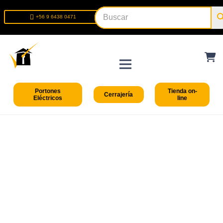
+56 9 6438 0471
+56 2 2699 9426
Portones
Tienda on-
Cerrajería
Eléctricos
line