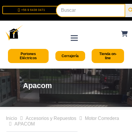
+56 9 6438 0471
+56 2 2699 9426
Portones
Tienda on-
Cerrajería
Eléctricos
line
Apacom
Inicio
Accesorios y Repuestos
Motor Corredera
APACOM