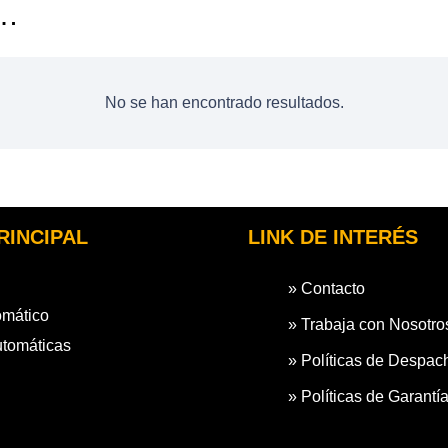
s…
No se han encontrado resultados.
RINCIPAL
LINK DE INTERÉS
» Contacto
omático
» Trabaja con Nosotro
utomáticas
» Políticas de Despac
» Políticas de Garantí