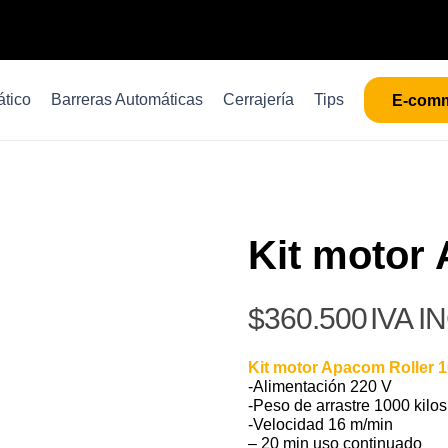
tico
Barreras Automáticas
Cerrajería
Tips
E-com
Kit motor
$
360.500
IVA I
Kit motor Apacom Roller 
-Alimentación 220 V
-Peso de arrastre 1000 kilos
-Velocidad 16 m/min
– 20 min uso continuado