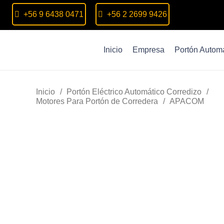
+56 9 6438 0471
+56 2 2699 9426
Inicio
Empresa
Portón Automá
Inicio
/
Portón Eléctrico Automático Corredizo
/
Motores Para Portón de Corredera
/
APACOM