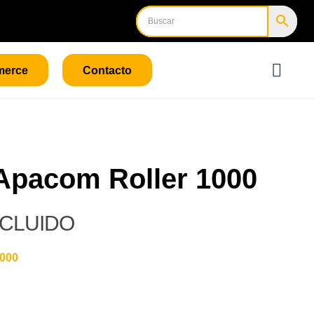
merce
Contacto
 Apacom Roller 1000
NCLUIDO
1000