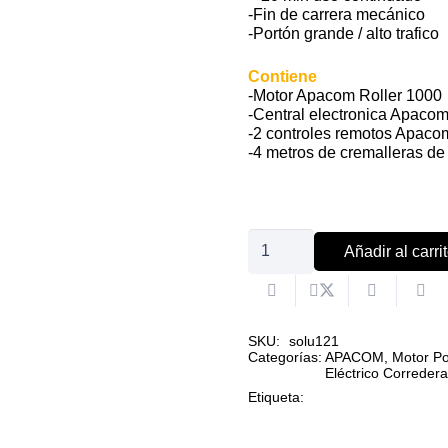
-Fin de carrera mecánico
-Portón grande / alto trafico
Contiene
-Motor Apacom Roller 1000
-Central electronica Apaco
-2 controles remotos Apaco
-4 metros de cremalleras de
Kit
Añadir al carri
motor
Apacom
Roller
SKU:
solu121
1000
Categorías:
APACOM
,
Motor Po
Eléctrico Correder
cantidad
Etiqueta: