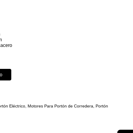
m
m
 acero
to
rtón Eléctrico
,
Motores Para Portón de Corredera
,
Portón
a