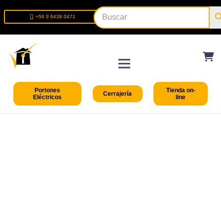
+56 9 6438 0471
+56 2 2699 9426
Portones
Tienda on-
Cerrajería
Eléctricos
line