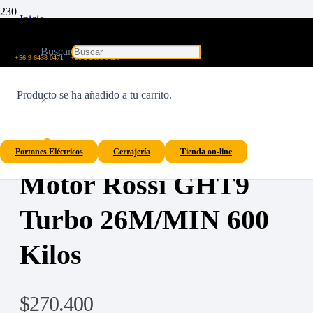
Inicio
/
Portón Eléctrico Automático Corredizo
Buscar
/
+56 9 6438 0471
+56 2 2699 9426
Motores Para Portón de Corredera
/
Producto
se ha añadido a tu carrito.
ROSSI
×
/
Motor Rossi GHT9 Turbo 26M/MIN 600 Kilos
Portones Eléctricos
Cerrajería
Tienda on-line
Motor Rossi GHT9
Turbo 26M/MIN 600
Kilos
$
270.400