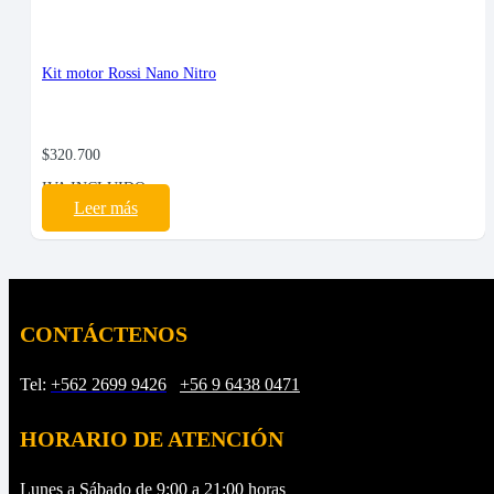
Kit motor Rossi Nano Nitro
$
320.700
IVA INCLUIDO
Leer más
CONTÁCTENOS
Tel:
+562 2699 9426
/
+56 9 6438 0471
HORARIO DE ATENCIÓN
Lunes a Sábado de 9:00 a 21:00 horas