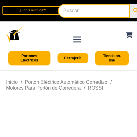
+56 9 6438 0471
+56 2 2699 9426
Portones
Tienda on-
Cerrajería
Eléctricos
line
Inicio
/
Portón Eléctrico Automático Corredizo
/
Motores Para Portón de Corredera
/
ROSSI