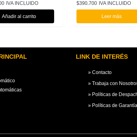
00
IVA INCLUIDO
$
390.700
IVA INCLUIDO
Añadir al carrito
Leer más
RINCIPAL
LINK DE INTERÉS
» Contacto
omático
» Trabaja con Nosotro
utomáticas
» Políticas de Despac
» Políticas de Garantí