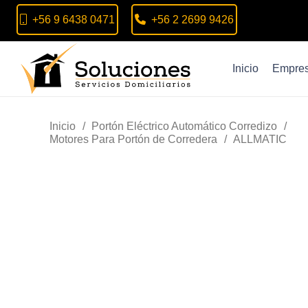
+56 9 6438 0471
+56 2 2699 9426
Inicio
Empre
Inicio
/
Portón Eléctrico Automático Corredizo
/
Motores Para Portón de Corredera
/
ALLMATIC