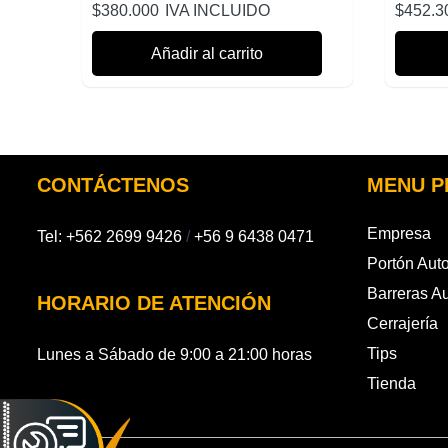
$
380.000
IVA INCLUIDO
$
452.3
Añadir al carrito
CONTÁCTENOS
MENU P
Empresa
Tel:
+562 2699 9426
/
+56 9 6438 0471
Portón Aut
Barreras A
HORARIO DE ATENCIÓN
Cerrajería
Tips
Lunes a Sábado de 9:00 a 21:00 horas
Tienda