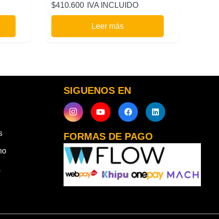
$
410.600
IVA INCLUIDO
Leer más
SIGUENOS EN
s
FORMAS DE PAGO
ho
a