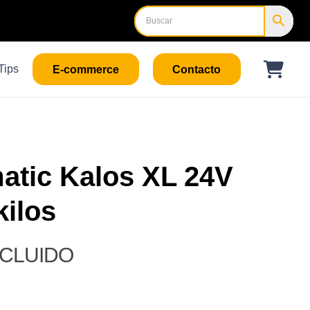
Tips
E-commerce
Contacto
atic Kalos XL 24V
kilos
NCLUIDO