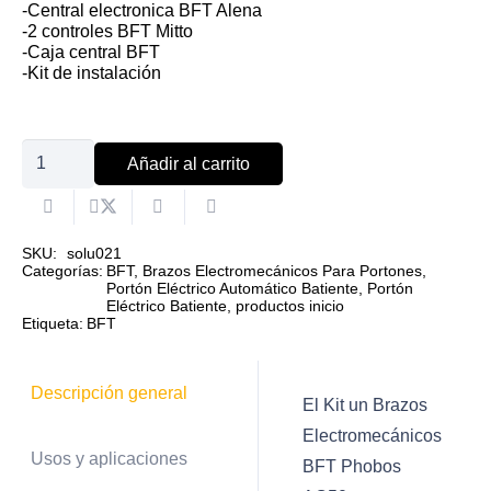
-Central electronica BFT Alena
-2 controles BFT Mitto
-Caja central BFT
-Kit de instalación
Kit
Añadir al carrito
un
brazo
electromecánico
SKU:
solu021
Categorías:
BFT
,
Brazos Electromecánicos Para Portones
,
BFT
Portón Eléctrico Automático Batiente
,
Portón
Eléctrico Batiente
,
productos inicio
Phobos
Etiqueta:
BFT
AC50
cantidad
Descripción general
El Kit un Brazos
Electromecánicos
Usos y aplicaciones
BFT Phobos