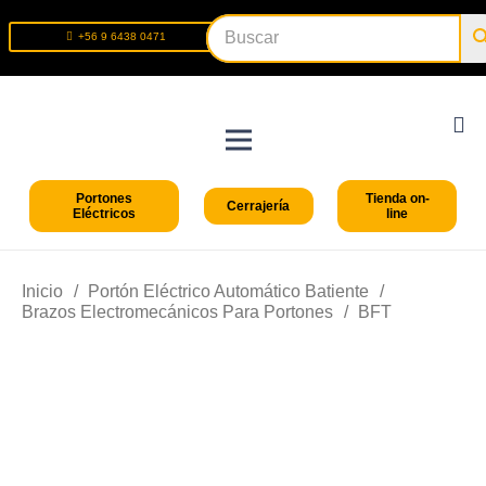
+56 9 6438 0471
+56 2 2699 9426
Portones
Tienda on-
Cerrajería
Eléctricos
line
Inicio
/
Portón Eléctrico Automático Batiente
/
Brazos Electromecánicos Para Portones
/
BFT