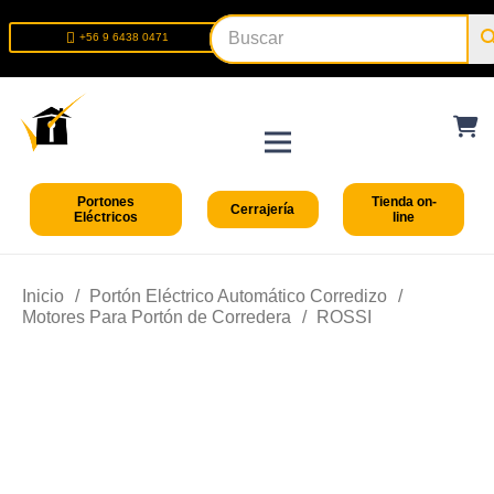
+56 9 6438 0471
+56 2 2699 9426
Portones
Tienda on-
Cerrajería
Eléctricos
line
Inicio
/
Portón Eléctrico Automático Corredizo
/
Motores Para Portón de Corredera
/
ROSSI