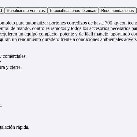
d
Beneficios o ventajas
Especificaciones técnicas
Recomendaciones
mpleto para automatizar portones corredizos de hasta 700 kg con tecn
central de mando, controles remotos y todos los accesorios necesarios par
e requieren un equipo compacto, potente y de fácil manejo, aportando c
seguran un rendimiento duradero frente a condiciones ambientales advers
y comerciales.
g.
ra y cierre.
.
alación rápida.