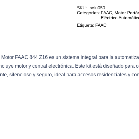
844
SKU:
solu050
cantidad
Categorías:
FAAC
,
Motor Portón
Eléctrico Automáti
Etiqueta:
FAAC
t Motor FAAC 844 Z16 es un sistema integral para la automatiza
ncluye motor y central electrónica. Este kit está diseñado para 
ente, silencioso y seguro, ideal para accesos residenciales y co