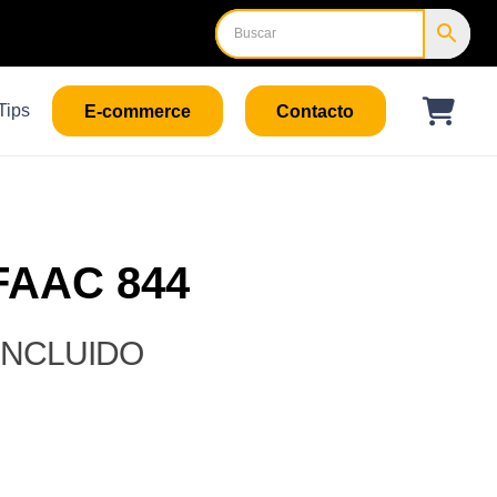
Tips
E-commerce
Contacto
 FAAC 844
 INCLUIDO