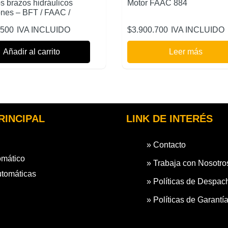
os brazos hidráulicos
Motor FAAC 884
ones – BFT / FAAC /
.500
IVA INCLUIDO
$
3.900.700
IVA INCLUIDO
Añadir al carrito
Leer más
RINCIPAL
LINK DE INTERÉS
» Contacto
omático
» Trabaja con Nosotro
utomáticas
» Políticas de Despac
» Políticas de Garantí