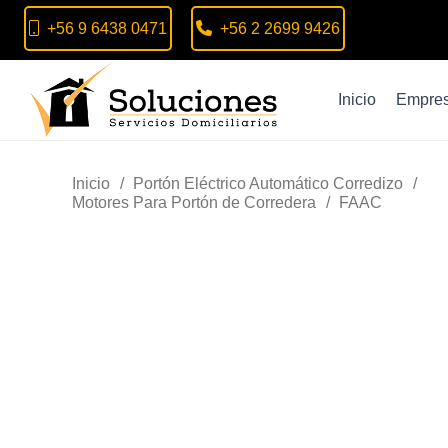
+56 9 6438 0471
+56 2 2699 9426
Inicio
Empre
Inicio
/
Portón Eléctrico Automático Corredizo
/
Motores Para Portón de Corredera
/
FAAC