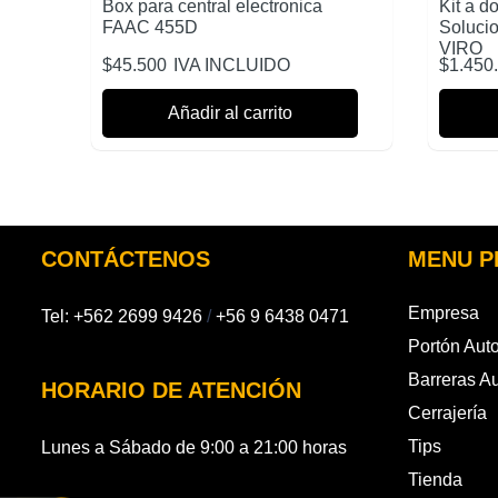
Box para central electronica
Kit a d
FAAC 455D
Soluci
VIRO
$
45.500
IVA INCLUIDO
$
1.450
Añadir al carrito
CONTÁCTENOS
MENU P
Empresa
Tel:
+562 2699 9426
/
+56 9 6438 0471
Portón Aut
Barreras A
HORARIO DE ATENCIÓN
Cerrajería
Tips
Lunes a Sábado de 9:00 a 21:00 horas
Tienda