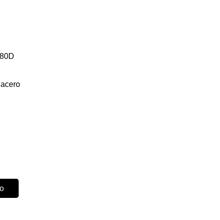
780D
 acero
to