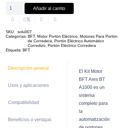
Kit
Añadir al carrito
Motor
BFT
Ares
SKU:
solu007
Categorías:
BFT
,
Motor Portón Eléctrico
,
Motores Para Portón
BT
de Corredera
,
Portón Eléctrico Automático
Corredizo
,
Portón Eléctrico Corredera
A1000
Etiqueta:
BFT
cantidad
Descripción general
El Kit Motor
BFT Ares BT
Usos y aplicaciones
A1000 es un
sistema
Compatibilidad
completo para
la
automatización
Beneficios o ventajas
de portones