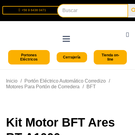
+56 9 6438 0471
+56 2 2699 9426
Portones
Tienda on-
Cerrajería
Eléctricos
line
Inicio
/
Portón Eléctrico Automático Corredizo
/
Motores Para Portón de Corredera
/
BFT
Kit Motor BFT Ares