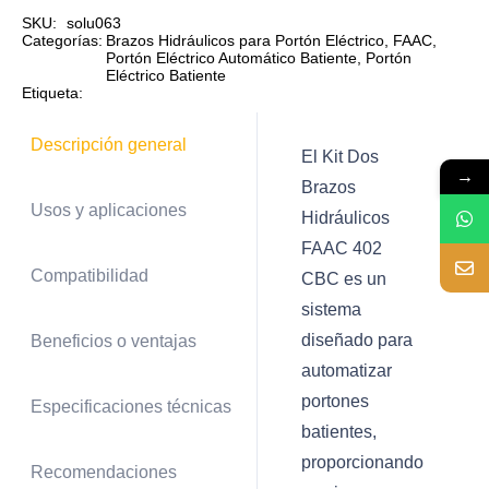
hidráulicos
SKU:
solu063
Categorías:
Brazos Hidráulicos para Portón Eléctrico
,
FAAC
,
FAAC
Portón Eléctrico Automático Batiente
,
Portón
Eléctrico Batiente
402
Etiqueta:
CBC
cantidad
Descripción general
El Kit Dos
→
Brazos
Usos y aplicaciones
Hidráulicos
FAAC 402
Compatibilidad
CBC es un
sistema
diseñado para
Beneficios o ventajas
automatizar
portones
Especificaciones técnicas
batientes,
proporcionando
Recomendaciones