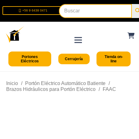
+56 9 6438 0471
+56 2 2699 9426
Portones
Tienda on-
Cerrajería
Eléctricos
line
Inicio
/
Portón Eléctrico Automático Batiente
/
Brazos Hidráulicos para Portón Eléctrico
/
FAAC