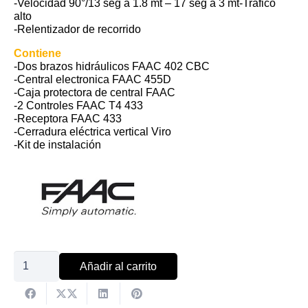
-Velocidad 90°/13 seg a 1.8 mt – 17 seg a 3 mt-Trafico
alto
-Relentizador de recorrido
Contiene
-Dos brazos hidráulicos FAAC 402 CBC
-Central electronica FAAC 455D
-Caja protectora de central FAAC
-2 Controles FAAC T4 433
-Receptora FAAC 433
-Cerradura eléctrica vertical Viro
-Kit de instalación
Kit
Añadir al carrito
dos
brazos