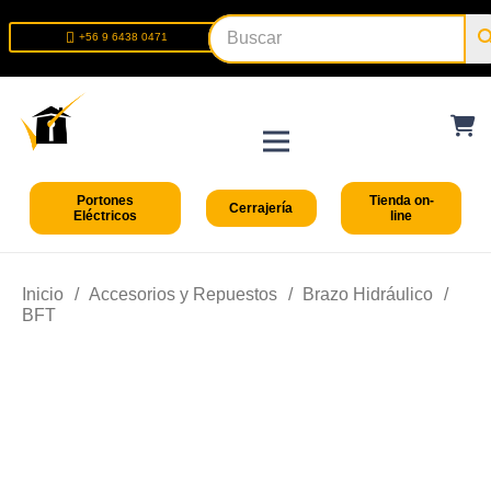
+56 9 6438 0471
+56 2 2699 9426
Portones
Tienda on-
Cerrajería
Eléctricos
line
Inicio
/
Accesorios y Repuestos
/
Brazo Hidráulico
/
BFT