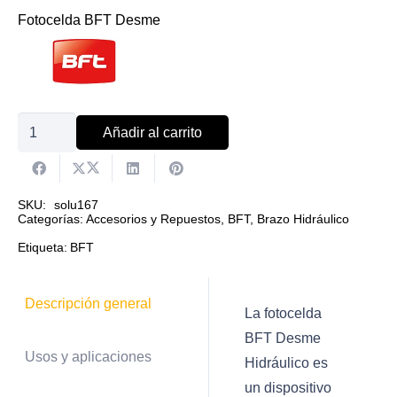
Fotocelda BFT Desme
Fotocelda
Añadir al carrito
BFT
Desme
hidráulico
SKU:
solu167
Categorías:
Accesorios y Repuestos
,
BFT
,
Brazo Hidráulico
cantidad
Etiqueta:
BFT
Descripción general
La fotocelda
BFT Desme
Usos y aplicaciones
Hidráulico es
un dispositivo