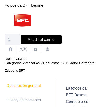
Fotocelda BFT Desme
Fotocelda
Añadir al carrito
BFT
Desme
corredera
SKU:
solu166
Categorías:
Accesorios y Repuestos
,
BFT
,
Motor Corredera
cantidad
Etiqueta:
BFT
Descripción general
La fotocelda
BFT Desme
Usos y aplicaciones
Corredera es