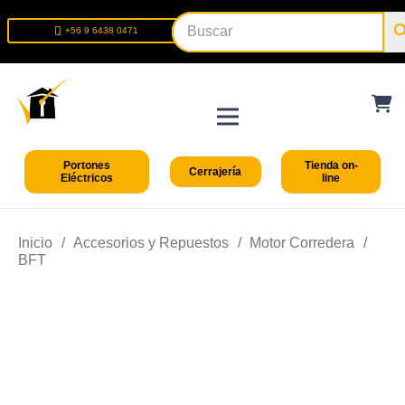
+56 9 6438 0471
+56 2 2699 9426
Portones
Tienda on-
Cerrajería
Eléctricos
line
Inicio
/
Accesorios y Repuestos
/
Motor Corredera
/
BFT