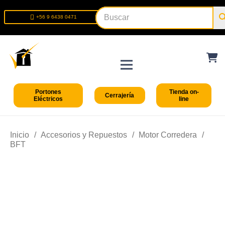
+56 9 6438 0471
+56 2 2699 9426
Portones
Tienda on-
Cerrajería
Eléctricos
line
Inicio
/
Accesorios y Repuestos
/
Motor Corredera
/
BFT