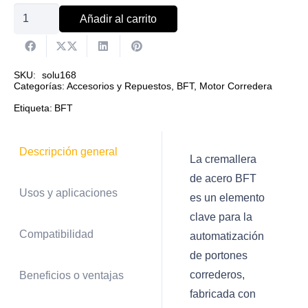
Cremallera
Añadir al carrito
de
acero
BFT
SKU:
solu168
Categorías:
Accesorios y Repuestos
,
BFT
,
Motor Corredera
cantidad
Etiqueta:
BFT
Descripción general
La cremallera
de acero BFT
Usos y aplicaciones
es un elemento
clave para la
Compatibilidad
automatización
de portones
correderos,
Beneficios o ventajas
fabricada con