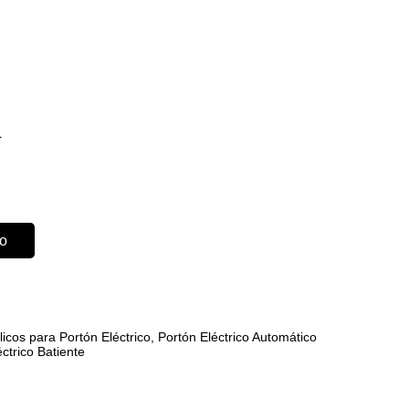
L
to
icos para Portón Eléctrico
,
Portón Eléctrico Automático
ctrico Batiente