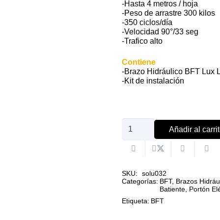
-Hasta 4 metros / hoja
-Peso de arrastre 300 kilos
-350 ciclos/día
-Velocidad 90°/33 seg
-Trafico alto
Contiene
-Brazo Hidráulico BFT Lux 
-Kit de instalación
Brazo
Añadir al carri
hidráulico
BFT
Lux
SKU:
solu032
L,
Categorías:
BFT
,
Brazos Hidrául
Batiente
,
Portón Elé
sólo
Etiqueta:
BFT
brazo