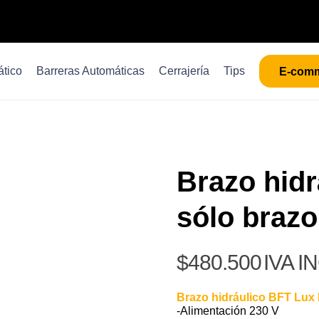
tico
Barreras Automáticas
Cerrajería
Tips
E-com
Brazo hidr
sólo brazo
$
480.500
IVA I
Brazo hidráulico BFT Lux 
-Alimentación 230 V