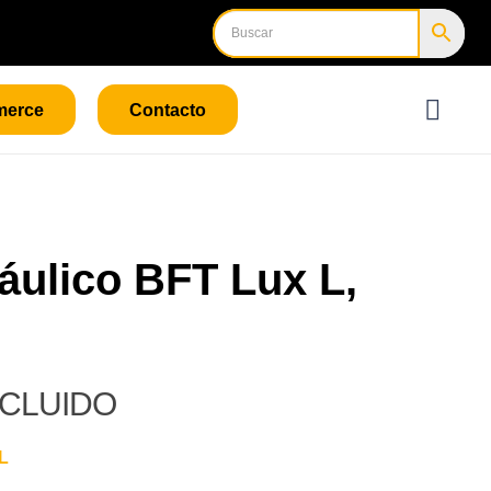
merce
Contacto
áulico BFT Lux L,
NCLUIDO
L