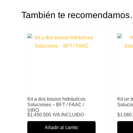
También te recomendamo
Kit a dos brazos hidráulicos
Kit un 
Soluciones – BFT / FAAC /
Soluci
VIRO
$
1.450.500
IVA INCLUIDO
$
1.060
Añadir al carrito