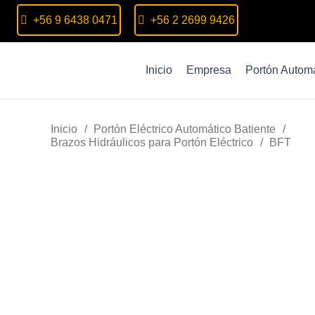
+56 9 6438 0471
+56 2 2699 9426
Inicio
Empresa
Portón Automá
Inicio
/
Portón Eléctrico Automático Batiente
/
Brazos Hidráulicos para Portón Eléctrico
/
BFT