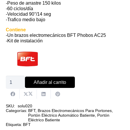
-Peso de arrastre 150 kilos
-60 ciclos/día
-Velocidad 90°/14 seg
-Trafico medio bajo
Contiene
-Un brazos electromecánicos BFT Phobos AC25
-Kit de instalación
Brazo
Añadir al carrito
electromecánico
BFT
Phobos
SKU:
solu020
Categorías:
BFT
,
Brazos Electromecánicos Para Portones
,
AC
Portón Eléctrico Automático Batiente
,
Portón
Eléctrico Batiente
A25,
Etiqueta:
BFT
sólo