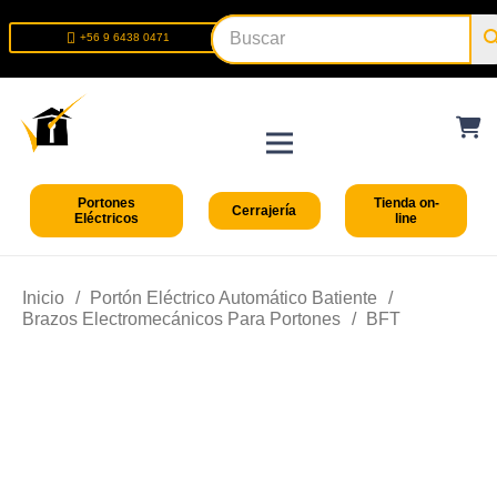
+56 9 6438 0471
+56 2 2699 9426
Portones
Tienda on-
Cerrajería
Eléctricos
line
Inicio
/
Portón Eléctrico Automático Batiente
/
Brazos Electromecánicos Para Portones
/
BFT