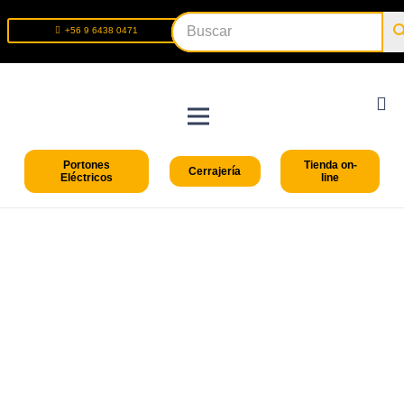
+56 9 6438 0471
+56 2 2699 9426
Portones
Tienda on-
Cerrajería
Eléctricos
line